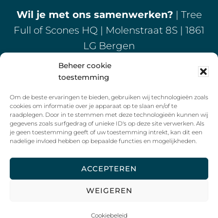
Wil je met ons samenwerken?
| Tree
Full of Scones HQ | Molenstraat 8S | 1861
LG Bergen
Beheer cookie
info@treefullofscones.com
| Phone:
06-
toestemming
17674328
Om de beste ervaringen te bieden, gebruiken wij technologieën zoals
cookies om informatie over je apparaat op te slaan en/of te
raadplegen. Door in te stemmen met deze technologieën kunnen wij
gegevens zoals surfgedrag of unieke ID's op deze site verwerken. Als
je geen toestemming geeft of uw toestemming intrekt, kan dit een
nadelige invloed hebben op bepaalde functies en mogelijkheden.
Copyright © 2026 Tree Full Of Scones ·
WordPress
·
ACCEPTEREN
Log in
WEIGEREN
© 2018 TREE FULL OF SCONES
ALGEMENE VOORWAARDEN
PRIVACY VERKLARING
FACEBOOK
INSTAGRAM
Cookiebeleid
GEMAAKT DOOR GO2PEOPLE WEBSITES