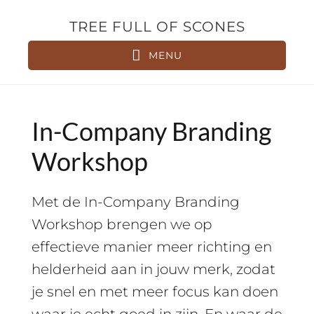
Door
Spring
TREE FULL OF SCONES
naar
naar
de
de
MENU
hoofd
voettekst
inhoud
In-Company Branding
Workshop
Met de In-Company Branding
Workshop brengen we op
effectieve manier meer richting en
helderheid aan in jouw merk, zodat
je snel en met meer focus kan doen
waar je echt goed in zijn. En waar de